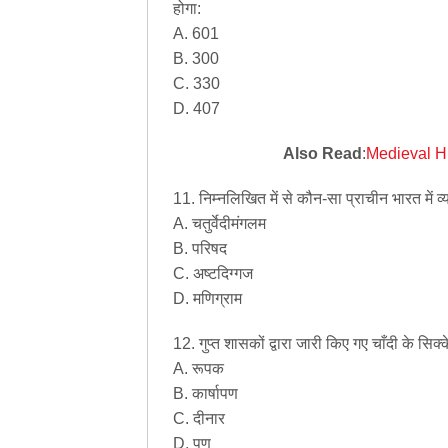
होगा:
A. 601
B. 300
C. 330
D. 407
Also Read
:
Medieval H
11. निम्नलिखित में से कौन-सा प्राचीन भारत में व
A. चतुर्वेदीमंगलम
B. परिषद
C. अष्टदिग्गज
D. मणिग्राम
12. गुप्त शासकों द्वारा जारी किए गए चाँदी के सिक्
A. रूपक
B. कार्षापण
C. दीनार
D. पण