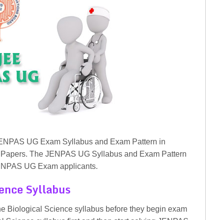
t JENPAS UG Exam Syllabus and Exam Pattern in
on Papers. The JENPAS UG Syllabus and Exam Pattern
f JENPAS UG Exam applicants.
ence Syllabus
he Biological Science syllabus before they begin exam