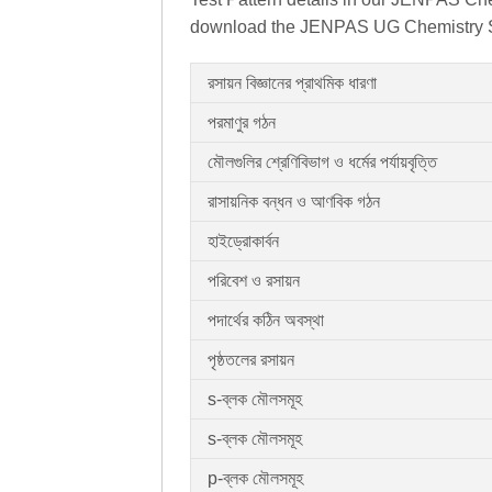
download the JENPAS UG Chemistry Syl
রসায়ন বিজ্ঞানের প্রাথমিক ধারণা
পরমাণুর গঠন
মৌলগুলির শ্রেণিবিভাগ ও ধর্মের পর্যায়বৃত্তি
রাসায়নিক বন্ধন ও আণবিক গঠন
হাইড্রোকার্বন
পরিবেশ ও রসায়ন
পদার্থের কঠিন অবস্থা
পৃষ্ঠতলের রসায়ন
s-ব্লক মৌলসমূহ
s-ব্লক মৌলসমূহ
p-ব্লক মৌলসমূহ