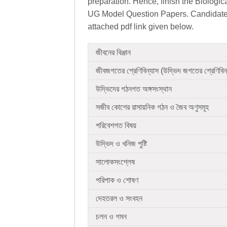
preparation. Hence, finish the Biologic
UG Model Question Papers. Candidates 
attached pdf link given below.
জীবনের বিঞ্জান
জীবজগতের শ্রেণিবিন্যাস (উদ্ভিদ জগতের শ্রেণিবিন
উদ্ভিদের গঠনগত অঙ্গসংস্থান
সজীব কোশের রাসায়নিক গঠন ও জৈব অণুসমূহ
পরিবেশগত বিষয়
উদ্ভিদ ও খনিজ পুষ্টি
সালোকসংশ্লেষ
পরিপাক ও শোষণ
দেহতরল ও সংবহন
চলন ও গমন