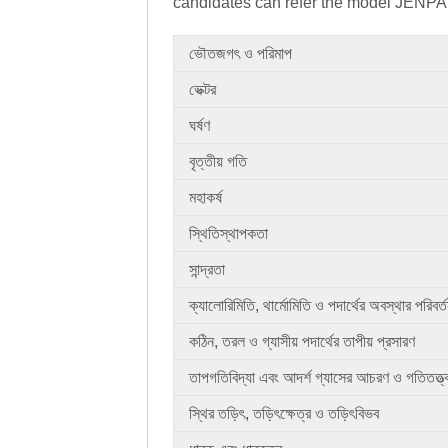
candidates can refer the model JENPAS
ভৌতজগৎ ও পরিমাপ
ভেক্টর
ঘর্ষণ
বৃত্তীয় গতি
মহাকর্ষ
স্থিতিস্থাপকতা
সান্দ্রতা
ক্যালোরিমিতি, থার্মোমিতি ও পদার্থের অবস্থার পরিবর্
কঠিন, তরল ও গ্যাসীয় পদার্থের তাপীয় প্রসারণ
তাপগতিবিদ্যা এবং আদর্শ গ্যাসের আচরণ ও গতিতত্ত্
স্থির তড়িৎ, তড়িৎক্ষেত্র ও তড়িৎবিভব