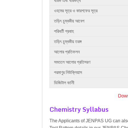
ধারক এবং ধারকত্ব
ওহমের সূত্র ও কারশফের সূত্র
তড়িৎ চুম্বকীয় আবেশ
পরিবর্তী প্রবাহ
তড়িৎ চুম্বকীয় তরঙ্গ
আলোর প্রতিফলন
সমতলে আলোর প্রতিসরণ
পরমাণুর নিউক্লিয়াস
ডিজিটাল বর্তনী
Down
Chemistry Syllabus
The Applicants of JENPAS UG can als
Test Pattern details in our JENPAS Ch