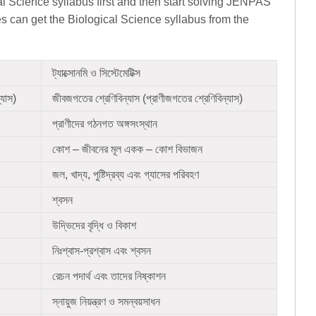
al Science syllabus first and then start solving JENPAS
can get the Biological Science syllabus from the
ট্যাক্সোনমি ও সিস্টেমেটিক্স
্যাস)
জীবজগতের শ্রেণিবিন্যাস (প্রাণীজগতের শ্রেণিবিন্যাস)
প্রাণীদের গঠনগত অঙ্গসংস্থান
কোশ – জীবনের মূল একক – কোশ বিভাজন
জল, খাদ্য, পুষ্টিদ্রব্য এবং গ্যাসের পরিবহণ
শ্বসন
উদ্ভিদের বৃদ্ধি ও বিকাশ
নিঃশ্বাস-প্রশ্বাস এবং শ্বসন
রেচন পদার্থ এবং তাদের নিষ্কাশন
স্নায়ুজ নিয়ন্ত্রণ ও সমন্বয়সাধন