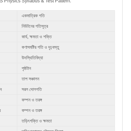
 Physics Syllabus & Test Pattern.
একমাত্রিক গতি
নিউটনের গতিসূত্র
কার্য, ক্ষমতা ও শক্তি
কণাসমষ্টির গতি ও দৃঢ়বস্তু
উদস্থিতিবিদ্যা
পৃষ্ঠটান
তাপ সঞ্চালন
তন
সরল দোলগতি
কম্পন ও তরঙ্গ
ব
কম্পন ও তরঙ্গ
তড়িৎশক্তি ও ক্ষমতা