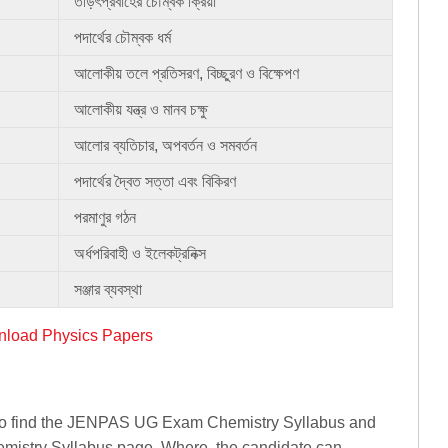
তড়িৎপ্রবাহের চৌম্বক ক্রিয়া
পদার্থের চৌম্বক ধর্ম
আলোকীয় তলে প্রতিসরণ, বিচ্ছুরণ ও বিক্ষেপণ
আলোকীয় যন্ত্র ও মানব চক্ষু
আলোর ব্যতিচার, অপবর্তন ও সমবর্তন
পদার্থের দ্বৈত সত্তা এবং বিকিরণ
পরমাণুর গঠন
অর্ধপরিবাহী ও ইলেকট্রনিক্স
সঞ্জার ব্যবস্থা
load Physics Papers
o find the JENPAS UG Exam Chemistry Syllabus and
emistry Syllabus page. Where, the candidate can