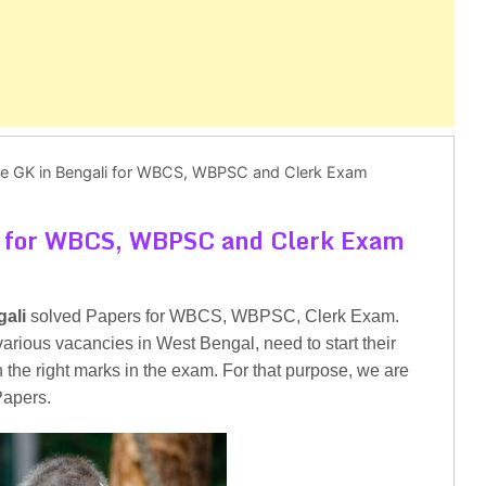
nce GK in Bengali for WBCS, WBPSC and Clerk Exam
li for WBCS, WBPSC and Clerk Exam
gali
solved Papers for WBCS, WBPSC, Clerk Exam.
arious vacancies in West Bengal, need to start their
n the right marks in the exam. For that purpose, we are
apers.