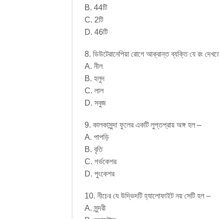
B. 44টি
C. 2টি
D. 46টি
8. ডিউটেরানেপিয়া রোগে আক্রান্ত ব্যক্তি যে রং দেখ
A. নীল
B. হলুদ
C. লাল
D. সবুজ
9. কালকাসুন্দা ফুলের একটি লুপ্তপ্রায় অঙ্গ হল –
A. পাপড়ি
B. বৃতি
C. গর্ভকেশর
D. পুংকেশর
10. নীচের যে উদ্ভিদটি হ্যালোফাইট নয় সেটি হল –
A. সুন্দরী