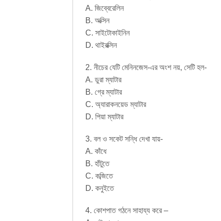
A. জিব্বেরেলিন
B. অক্সিন
C. সাইটোকাইনিন
D. থাইরক্সিন
2. নীচের যেটি মেনিনজেস-এর অংশ নয়, সেটি হল-
A. ডুরা ম্যাটার
B. গ্রে ম্যাটার
C. অ্যারাকনয়েড ম্যাটার
D. পিয়া ম্যাটার
3. বল ও সকেট সন্ধি দেখা যায়-
A. কাঁধে
B. হাঁটুতে
C. কব্জিতে
D. কনুইতে
4. কোশপাত গঠনে সাহায্য করে –