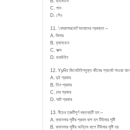
B. ক্যাকটাস
C. গান
D. গেঁও
11. ‘কোয়াসারভেট’মতবাদের প্রবক্তা –
A. মিলার
B. হ্যালডেন
C. ফক্স
D. ডারউইন
12. YyRr জিনোটাইপযুক্ত জীবের গ্যামেট পাওয়া যাব
A. দুই প্রকার
B. তিন প্রকার
C. চার প্রকার
D. আট প্রকার
13. নীচের ত্রুটিপূর্ণ বক্তব্যটি হল –
A. ক্যানসার সৃষ্টির প্রথম ধাপ হল টিউমার সৃষ্টি
B. ক্যানসার সৃষ্টির অন্তিম ধাপে টিউমার সৃষ্টি হয়