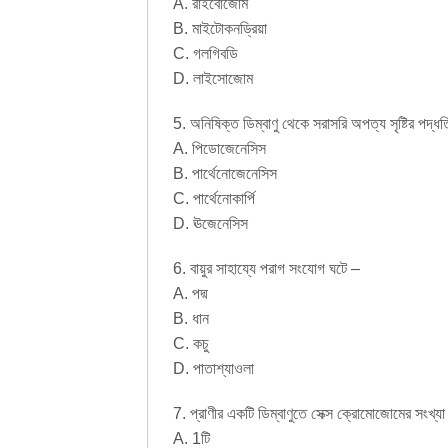
A. রাইবোজোম
B. মাইটোকনড্রিয়া
C. গলগিবডি
D. লাইসোজোম
5. অনিষিক্ত ডিম্বাণু থেকে সরাসরি অপত্য সৃষ্টির পদ্
A. পিডোজেনেসিস
B. পার্থেনোজেনেসিস
C. পার্থেনোকার্পি
D. ঊজেনেসিস
6. বায়ুর সাহায্যে পরাগ সংযোগ ঘটে –
A. পদ্ম
B. ধান
C. কচু
D. পাতাশ্যাওলা
7. প্রাণীর একটি ডিম্বাণুতে সেক্স ক্রোমোজোমের সংখ্যা
A. 1টি