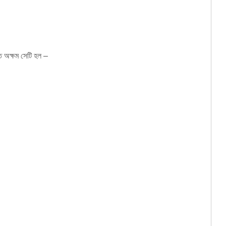
তে অক্ষম সেটি হল –