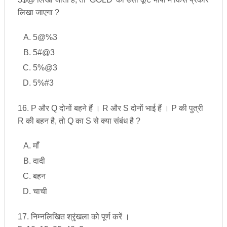
लिखा जाएगा ?
5@%3
5#@3
5%@3
5%#3
16. P और Q दोनों बहने हैं । R और S दोनों भाई हैं । P की पुत्री
R की बहन है, तो Q का S से क्या संबंध है ?
माँ
दादी
बहन
चाची
17. निम्नलिखित श्रृंखला को पूर्ण करें ।